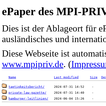
ePaper des MPI-PRI
Dies ist der Ablageort für e
ausländisches und internatio
Diese Webseite ist automati
www.mpipriv.de
. (
Impress
Name
Last modified
Size
De
taetigkeitsbericht/
private-law-gazette/
hamburger-leitlinien/